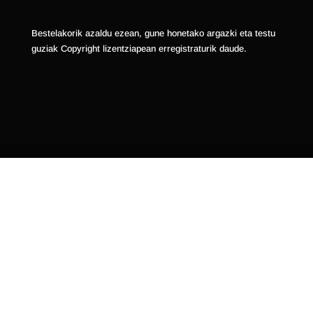
Bestelakorik azaldu ezean, gune honetako argazki eta testu
guziak Copyright lizentziapean erregistraturik daude.