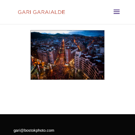
gari@bostokphoto.com