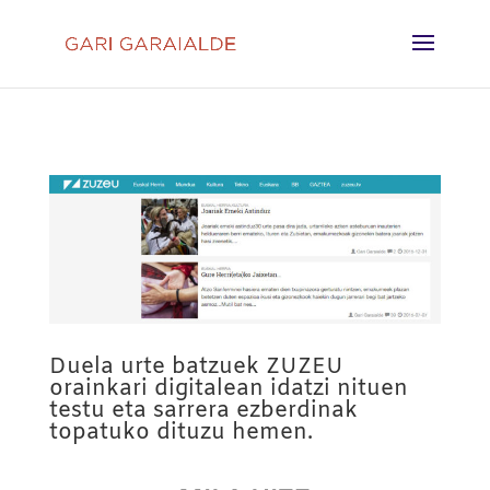
Duela urte batzuek ZUZEU
orainkari digitalean idatzi nituen
testu eta sarrera ezberdinak
topatuko dituzu hemen.