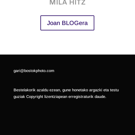
MILA HITZ
Joan BLOGera
gari@bostokphoto.com
Bestelakorik azaldu ezean, gune honetako argazki eta testu
guziak Copyright lizentziapean erregistraturik daude.