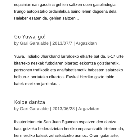
espainiarrean gasolina gehien saltzen duen gasolindegia,
Irungo autopistako ordainlekua baino lehen dagoena dela.
Halaber esaten da, gehien saltzen...
Go Yuwa, go!
by
Gari Garaialde
|
2013/07/7
|
Argazkitan
Yuwa, Indiako Jharkhand lurraldeko elkarte bat da, 5-17 urte
bitarteko neskak futbolaren bitartez ezkontza goiztiarretik,
pertsonen trafikotik eta analfabetismotik babesten saiatzeko
helburuz sortutako elkartea. Euskal Herriko gazte talde
batek martxan jarritako...
Kolpe dantza
by
Gari Garaialde
|
2013/06/28
|
Argazkitan
Ihauterietan eta San Juan Egunean ospatzen den dantza
hau, goizeko bederatzietan herriko enparantzatik irteteen da,
herri erdiko kaleak zeharkatzeko asmoz. Orain gutxi arte,