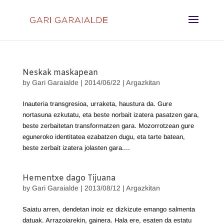
Neskak maskapean
by
Gari Garaialde
|
2014/06/22
|
Argazkitan
Inauteria transgresioa, urraketa, haustura da. Gure
nortasuna ezkutatu, eta beste norbait izatera pasatzen gara,
beste zerbaitetan transformatzen gara. Mozorrotzean gure
eguneroko identitatea ezabatzen dugu, eta tarte batean,
beste zerbait izatera jolasten gara....
Hementxe dago Tijuana
by
Gari Garaialde
|
2013/08/12
|
Argazkitan
Saiatu arren, dendetan inoiz ez dizkizute emango salmenta
datuak. Arrazoiarekin, gainera. Hala ere, esaten da estatu