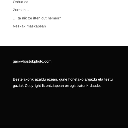
Ordua da
Zurekin…
… ta nik ze itten dut hemen?
Neskak maskapean
gari@bostokphoto.com
Bestelakorik azaldu ezean, gune honetako argazki eta testu
guziak Copyright lizentziapean erregistraturik daude.