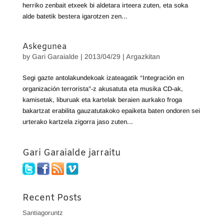
herriko zenbait etxeek bi aldetara irteera zuten, eta soka
alde batetik bestera igarotzen zen...
Askegunea
by
Gari Garaialde
|
2013/04/29
|
Argazkitan
Segi gazte antolakundekoak izateagatik “Integración en
organización terrorista”-z akusatuta eta musika CD-ak,
kamisetak, liburuak eta kartelak beraien aurkako froga
bakartzat erabilita gauzatutakoko epaiketa baten ondoren sei
urterako kartzela zigorra jaso zuten...
Gari Garaialde jarraitu
Recent Posts
Santiagoruntz